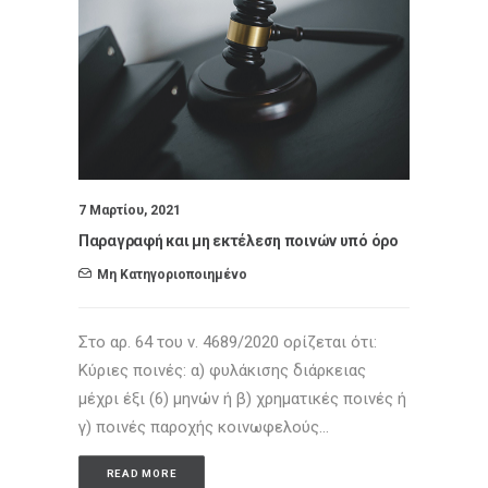
7 Μαρτίου, 2021
Παραγραφή και μη εκτέλεση ποινών υπό όρο
Μη Κατηγοριοποιημένο
Στο αρ. 64 του ν. 4689/2020 ορίζεται ότι:
Κύριες ποινές: α) φυλάκισης διάρκειας
μέχρι έξι (6) μηνών ή β) χρηματικές ποινές ή
γ) ποινές παροχής κοινωφελούς…
READ MORE