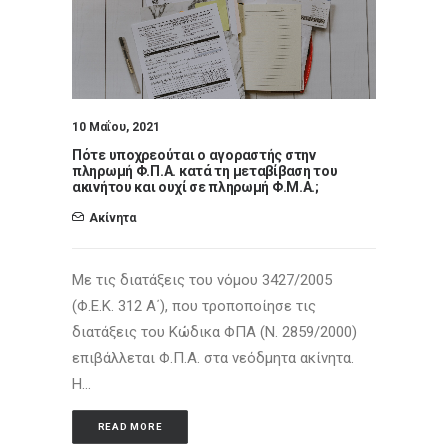
10 Μαΐου, 2021
Πότε υποχρεούται ο αγοραστής στην
πληρωμή Φ.Π.Α. κατά τη μεταβίβαση του
ακινήτου και ουχί σε πληρωμή Φ.Μ.Α.;
Ακίνητα
Με τις διατάξεις του νόμου 3427/2005
(Φ.Ε.Κ. 312 Α΄), που τροποποίησε τις
διατάξεις του Κώδικα ΦΠΑ (Ν. 2859/2000)
επιβάλλεται Φ.Π.Α. στα νεόδμητα ακίνητα.
Η…
READ MORE