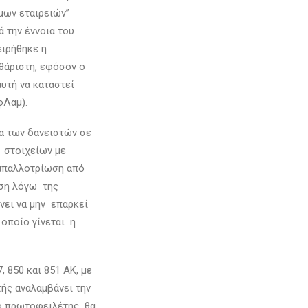
ύμων εταιρειών”
ά την έννοια του
ειρήθηκε η
αθάριστη, εφόσον ο
υτή να καταστεί
φΛαμ).
α των δανειστών σε
 στοιχείων με
 απαλλοτρίωση από
ωση λόγω της
ει να μην επαρκεί
 οποίο γίνεται η
 850 και 851 ΑΚ, με
τής αναλαμβάνει την
 ο πρωτοφειλέτης θα