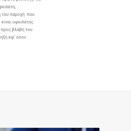
φειλέτη,
ή του παροχή που
 είναι οφειλέτης
ε προς βλάβη του
ρηξη εφ’ όσον