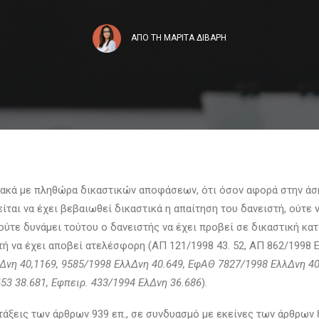
ΑΠΟ ΤΗ
ΜΑΡΙΤΑ ΔΙΒΑΡΗ
γιακά με πληθώρα δικαστικών αποφάσεων, ότι όσον αφορά στην ά
ίται να έχει βεβαιωθεί δικαστικά η απαίτηση του δανειστή, ούτε 
 ούτε δυνάμει τούτου ο δανειστής να έχει προβεί σε δικαστική κα
τή να έχει αποβεί ατελέσφορη (ΑΠ 121/1998 43. 52, ΑΠ 862/1998 Ε
Δνη 40,1169, 9585/1998 ΕλλΔνη 40.649, ΕφΑΘ 7827/1998 ΕλλΔνη 40,
53 38.681, Εφπειρ. 433/1994 ΕλΔνη 36.686
).
τάξεις των άρθρων 939 επ., σε συνδυασμό με εκείνες των άρθρων 87