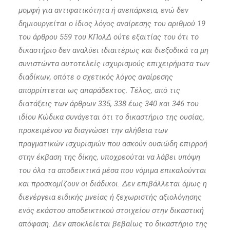
μομφή για αντιφατικότητα ή ανεπάρκεια, ενώ δεν
δημιουργείται ο ίδιος λόγος αναίρεσης του αριθμού 19
του άρθρου 559 του ΚΠολΔ ούτε εξαιτίας του ότι το
δικαστήριο δεν αναλύει ιδιαιτέρως και διεξοδικά τα μη
συνιστώντα αυτοτελείς ισχυρισμούς επιχειρήματα των
διαδίκων, οπότε ο σχετικός λόγος αναίρεσης
απορρίπτεται ως απαράδεκτος. Τέλος, από τις
διατάξεις των άρθρων 335, 338 έως 340 και 346 του
ιδίου Κώδικα συνάγεται ότι το δικαστήριο της ουσίας,
προκειμένου να διαγνώσει την αλήθεια των
πραγματικών ισχυρισμών που ασκούν ουσιώδη επιρροή
στην έκβαση της δίκης, υποχρεούται να λάβει υπόψη
του όλα τα αποδεικτικά μέσα που νόμιμα επικαλούνται
και προσκομίζουν οι διάδικοι. Δεν επιβάλλεται όμως η
διενέργεια ειδικής μνείας ή ξεχωριστής αξιολόγησης
ενός εκάστου αποδεικτικού στοιχείου στην δικαστική
απόφαση. Δεν αποκλείεται βεβαίως το δικαστήριο της