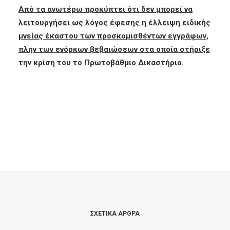
Από τα ανωτέρω προκύπτει ότι δεν μπορεί να
λειτουργήσει ως λόγος έφεσης η έλλειψη ειδικής
μνείας έκαστου των προσκομισθέντων εγγράφων,
πλην των ενόρκων βεβαιώσεων στα οποία στήριξε
την κρίση του το Πρωτοβάθμιο Δικαστήριο.
ΣΧΕΤΙΚΑ ΑΡΘΡΑ