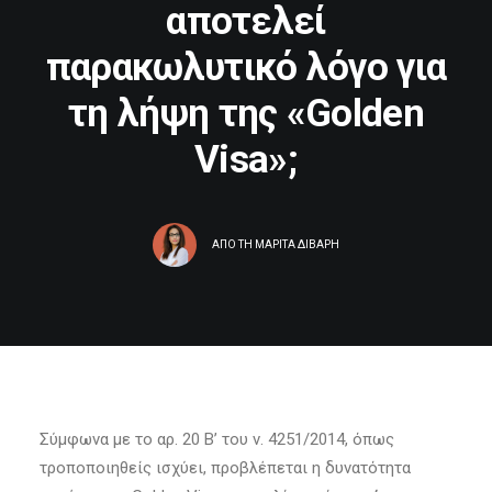
αποτελεί
παρακωλυτικό λόγο για
τη λήψη της «Golden
Visa»;
ΑΠΟ ΤΗ
ΜΑΡΙΤΑ ΔΙΒΑΡΗ
Σύμφωνα με το αρ. 20 Β’ του ν. 4251/2014, όπως
τροποποιηθείς ισχύει, προβλέπεται η δυνατότητα