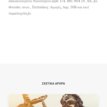
αδικαιολόγητου πλουτισμού (άρθ. 174, 180, 904 επ. ΑΚ, βλ.
Φλούδα: ανωτ., Παπαδάκη: Αγωγές, παρ. 308 και εκεί
παραπομπές)».
ΣΧΕΤΙΚΑ ΑΡΘΡΑ