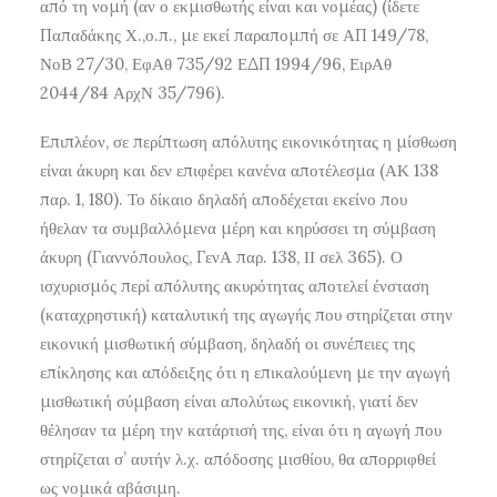
από τη νομή (αν ο εκμισθωτής είναι και νομέας) (ίδετε
Παπαδάκης Χ.,ο.π., με εκεί παραπομπή σε ΑΠ 149/78,
ΝοΒ 27/30, ΕφΑθ 735/92 ΕΔΠ 1994/96, ΕιρΑθ
2044/84 ΑρχΝ 35/796).
Επιπλέον, σε περίπτωση απόλυτης εικονικότητας η μίσθωση
είναι άκυρη και δεν επιφέρει κανένα αποτέλεσμα (ΑΚ 138
παρ. 1, 180). Το δίκαιο δηλαδή αποδέχεται εκείνο που
ήθελαν τα συμβαλλόμενα μέρη και κηρύσσει τη σύμβαση
άκυρη (Γιαννόπουλος, ΓενΑ παρ. 138, ΙΙ σελ 365). Ο
ισχυρισμός περί απόλυτης ακυρότητας αποτελεί ένσταση
(καταχρηστική) καταλυτική της αγωγής που στηρίζεται στην
εικονική μισθωτική σύμβαση, δηλαδή οι συνέπειες της
επίκλησης και απόδειξης ότι η επικαλούμενη με την αγωγή
μισθωτική σύμβαση είναι απολύτως εικονική, γιατί δεν
θέλησαν τα μέρη την κατάρτισή της, είναι ότι η αγωγή που
στηρίζεται σ’ αυτήν λ.χ. απόδοσης μισθίου, θα απορριφθεί
ως νομικά αβάσιμη.