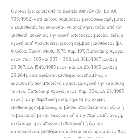
Ομοίως έχει κριθεί από το Εφετείο Αθηνών (βλ. Εφ.Αθ.
735/1992) «επί ακύρου συμβάσεως μισθώσεως πράγματος,
ο εκμισθωτής δεν δικαιούται να αναζητήσει τούτο από τον
μισθωτή, ασκώντας την αγωγή αποδόσεως μισθίου, διότι η
αγωγή αυτή προϋποθέτει έγκυρη σύμβαση μισθώσεως (βλ.
Φλούδα: Προστ. Μισθ., 1978, παρ. 197, Παπαδάκη: Αγωγές,
ανωτ. παρ. 305 και 307 – 308, ΕΑ 9811/1987 ΕλλΔνη
29.567, ΕΑ 1548/1985 ανωτ. και ΕΑ 23/1985 ΕλλΔνη
26.264), ούτε οφείλεται μίσθωμα και επομένως ο
εκμισθωτής δεν μπορεί να ζητήσει με αγωγή την καταβολή
του (βλ. Παπαδάκη: Αγωγές, ανωτ. παρ. 304, ΕΑ 23/1985
ανωτ.). Στην περίπτωση αυτή, δηλαδή της άκυρης
μισθωτικής συμβάσεως, το μίσθιο αποδίδεται στον κύριο ή
νομέα αυτού με την διεκδικητική ή την περί νομής αγωγή,
αντίστοιχα, η δε απόδοση (επιστροφή) ή όχι του
καταβληθέντος μισθώματος κρίνεται κατά τις διατάξεις περί