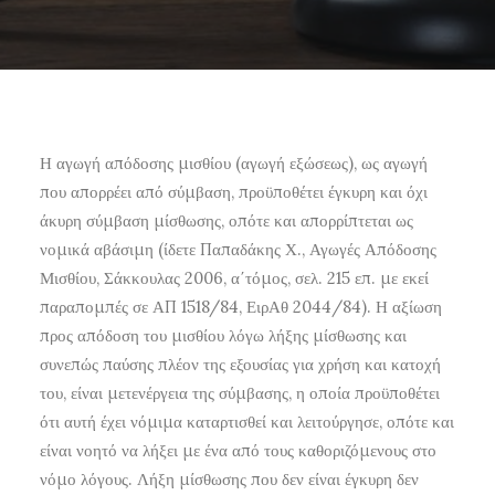
Η αγωγή απόδοσης μισθίου (αγωγή εξώσεως), ως αγωγή
που απορρέει από σύμβαση, προϋποθέτει έγκυρη και όχι
άκυρη σύμβαση μίσθωσης, οπότε και απορρίπτεται ως
νομικά αβάσιμη (ίδετε Παπαδάκης Χ., Αγωγές Απόδοσης
Μισθίου, Σάκκουλας 2006, α΄τόμος, σελ. 215 επ. με εκεί
παραπομπές σε ΑΠ 1518/84, ΕιρΑθ 2044/84). Η αξίωση
προς απόδοση του μισθίου λόγω λήξης μίσθωσης και
συνεπώς παύσης πλέον της εξουσίας για χρήση και κατοχή
του, είναι μετενέργεια της σύμβασης, η οποία προϋποθέτει
ότι αυτή έχει νόμιμα καταρτισθεί και λειτούργησε, οπότε και
είναι νοητό να λήξει με ένα από τους καθοριζόμενους στο
νόμο λόγους. Λήξη μίσθωσης που δεν είναι έγκυρη δεν